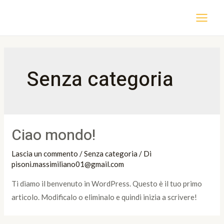
Vai
al
MAI
contenuto
MEN
Senza categoria
Ciao mondo!
Lascia un commento
/
Senza categoria
/ Di
pisoni.massimiliano01@gmail.com
Ti diamo il benvenuto in WordPress. Questo è il tuo primo
articolo. Modificalo o eliminalo e quindi inizia a scrivere!